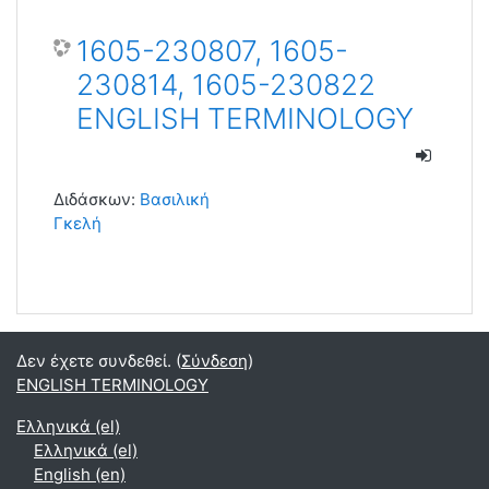
1605-230807, 1605-
230814, 1605-230822
ENGLISH TERMINOLOGY
Διδάσκων:
Βασιλική
Γκελή
Δεν έχετε συνδεθεί. (
Σύνδεση
)
ENGLISH TERMINOLOGY
Ελληνικά ‎(el)‎
Ελληνικά ‎(el)‎
English ‎(en)‎